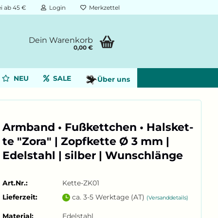
i ab 45 €
Login
Merkzettel
Dein Warenkorb
0,00 €
NEU
SALE
Über uns
Arm­band • Fuß­kett­chen • Hals­ket­
te "Zora" | Zopf­ket­te Ø 3 mm |
Edel­stahl | sil­ber | Wunsch­län­ge
Art.Nr.:
Kette-ZK01
Lieferzeit:
ca. 3-5 Werktage (AT)
(Versanddetails)
Material:
Edelstahl