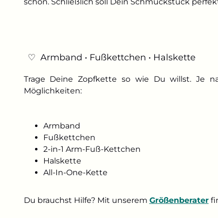
schon. Schließlich soll Dein Schmuckstück perfek
♡ Armband
•
Fußkettchen
•
Halskette
Trage Deine Zopfkette so wie Du willst. Je 
Möglichkeiten:
Armband
Fußkettchen
2-in-1 Arm-Fuß-Kettchen
Halskette
All-In-One-Kette
Du brauchst Hilfe? Mit unserem
Größenberater
fi