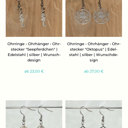
Ohr­rin­ge • Ohr­hän­ger • Ohr­
Ohr­rin­ge • Ohr­hän­ger • Ohr­
ste­cker "See­pferd­chen" |
ste­cker "Ok­to­pus" | Edel­
Edel­stahl | sil­ber | Wunsch­
stahl | sil­ber | Wunsch­de­
de­sign
sign
ab 23,00 €
ab 27,00 €