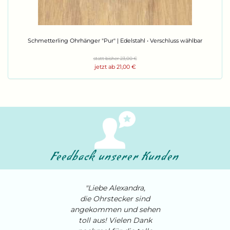
Schmet­ter­ling Ohr­hän­ger "Pur" | Edel­stahl • Ver­schluss wähl­bar
statt bisher 23,00 €
jetzt ab 21,00 €
Feedback unserer Kunden
"Liebe Alexandra,
die Ohrstecker sind
angekommen und sehen
toll aus! Vielen Dank