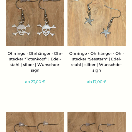
Ohr­rin­ge • Ohr­hän­ger • Ohr­
Ohr­rin­ge • Ohr­hän­ger • Ohr­
ste­cker "To­ten­kopf" | Edel­
ste­cker "See­stern" | Edel­
stahl | sil­ber | Wunsch­de­
stahl | sil­ber | Wunsch­de­
sign
sign
ab 23,00 €
ab 17,00 €