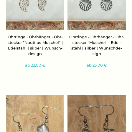
Ohr­rin­ge • Ohr­hän­ger • Ohr­
Ohr­rin­ge • Ohr­hän­ger • Ohr­
ste­cker "Nau­ti­lus Mu­schel" |
ste­cker "Mu­schel" | Edel­
Edel­stahl | sil­ber | Wunsch­
stahl | sil­ber | Wunsch­de­
de­sign
sign
ab 23,00 €
ab 23,00 €