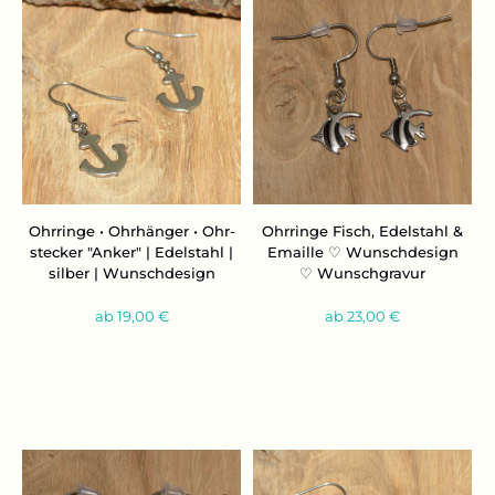
Ohr­rin­ge • Ohr­hän­ger • Ohr­
Ohr­rin­ge Fisch, Edel­stahl &
ste­cker "Anker" | Edel­stahl |
Email­le ♡ Wunsch­de­sign
sil­ber | Wunsch­de­sign
♡ Wunsch­gra­vur
ab 19,00 €
ab 23,00 €