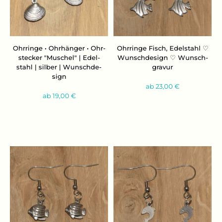
Ohr­rin­ge • Ohr­hän­ger • Ohr­
Ohr­rin­ge Fisch, Edel­stahl ♡
ste­cker "Mu­schel" | Edel­
Wunsch­de­sign ♡ Wunsch­
stahl | sil­ber | Wunsch­de­
gra­vur
sign
ab 23,00 €
ab 19,00 €