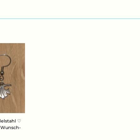
del­stahl ♡
♡ Wunsch­