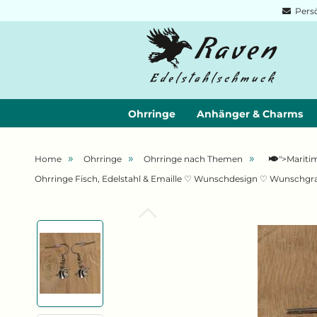
Persö
Ohrringe
Anhänger & Charms
»
»
»
Home
Ohrringe
Ohrringe nach Themen
">Mariti
Ohrringe Fisch, Edelstahl & Emaille ♡ Wunschdesign ♡ Wunschgr