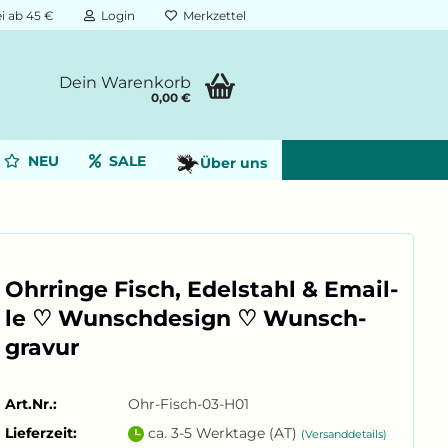
i ab 45 €
Login
Merkzettel
Dein Warenkorb
0,00 €
NEU
SALE
Über uns
Ohr­rin­ge Fisch, Edel­stahl & Email­
le ♡ Wunsch­de­sign ♡ Wunsch­
gra­vur
Art.Nr.:
Ohr-Fisch-03-H01
Lieferzeit:
ca. 3-5 Werktage (AT)
(Versanddetails)