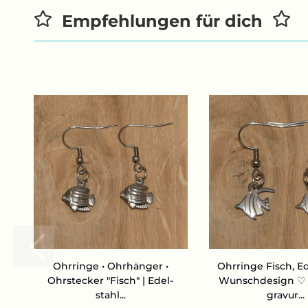
Empfehlungen für dich
Ohr­rin­ge • Ohr­hän­ger •
Ohr­rin­ge Fisch, E
Ohr­ste­cker "Fisch" | Edel­
Wunsch­de­sign 
stahl...
gra­vur...