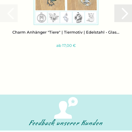
Charm An­hän­ger "Tiere" | Tier­mo­tiv | Edel­stahl • Glas...
ab 17,00 €
Feedback unserer Kunden