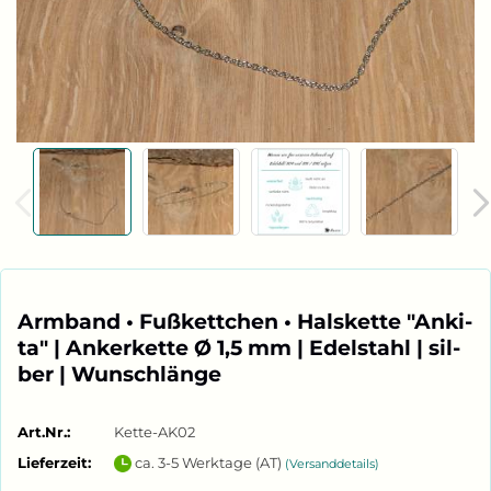
Arm­band • Fuß­kett­chen • Hals­ket­te "An­ki­
ta" | An­ker­ket­te Ø 1,5 mm | Edel­stahl | sil­
ber | Wunsch­län­ge
Art.Nr.:
Kette-AK02
Lieferzeit:
ca. 3-5 Werktage (AT)
(Versanddetails)