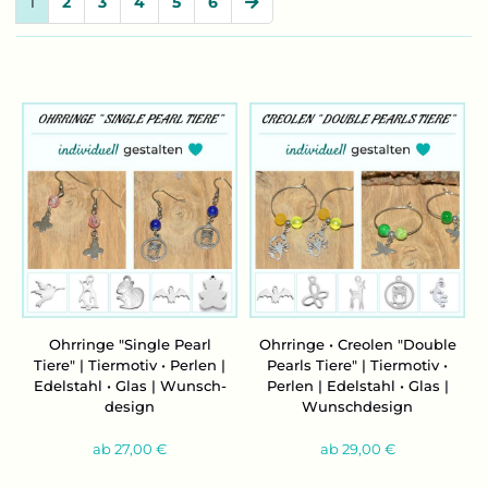
1
2
3
4
5
6
Ohr­rin­ge "Sin­gle Pearl
Ohr­rin­ge • Creo­len "Dou­ble
Tiere" | Tier­mo­tiv • Per­len |
Pearls Tiere" | Tier­mo­tiv •
Edel­stahl • Glas | Wunsch­
Per­len | Edel­stahl • Glas |
de­sign
Wunsch­de­sign
ab 27,00 €
ab 29,00 €