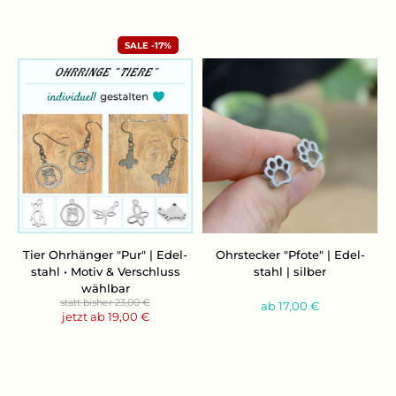
-17%
Tier Ohr­hän­ger "Pur" | Edel­
Ohr­ste­cker "Pfote" | Edel­
stahl • Motiv & Ver­schluss
stahl | sil­ber
wähl­bar
statt bisher 23,00 €
ab 17,00 €
jetzt ab 19,00 €