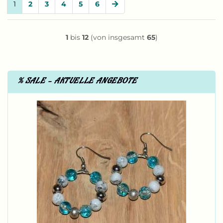
1
2
3
4
5
6
1
bis
12
(von insgesamt
65
)
% SALE - AKTUELLE ANGEBOTE