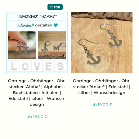
♡ TOP
Ohr­rin­ge • Ohr­hän­ger • Ohr­
Ohr­rin­ge • Ohr­hän­ger • Ohr­
ste­cker "Alpha" | Al­pha­bet •
ste­cker "Anker" | Edel­stahl |
Buch­sta­ben • In­itia­len |
sil­ber | Wunsch­de­sign
Edel­stahl | sil­ber | Wunsch­
de­sign
ab 19,00 €
ab 19,00 €