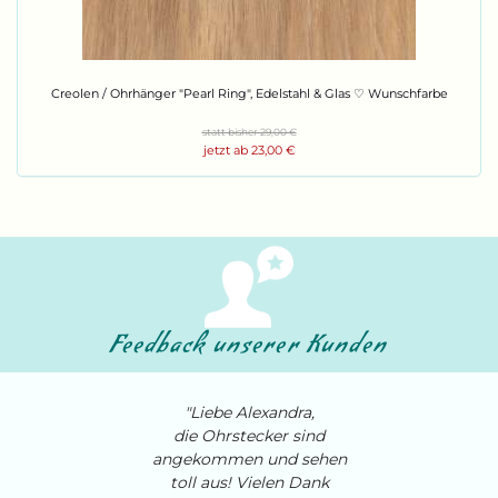
Creo­len / Ohr­hän­ger "Pearl Ring", Edel­stahl & Glas ♡ Wunsch­far­be
statt bisher 29,00 €
jetzt ab 23,00 €
Feedback unserer Kunden
"Liebe Alexandra,
die Ohrstecker sind
angekommen und sehen
toll aus! Vielen Dank