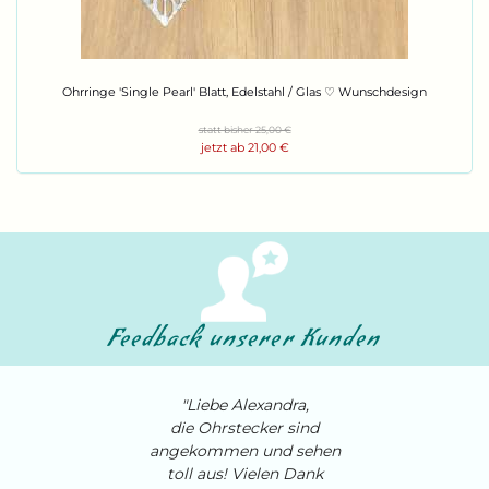
Ohr­rin­ge 'Sin­gle Pearl' Blatt, Edel­stahl / Glas ♡ Wunsch­de­sign
statt bisher 25,00 €
jetzt ab 21,00 €
Feedback unserer Kunden
"Liebe Alexandra,
die Ohrstecker sind
angekommen und sehen
toll aus! Vielen Dank