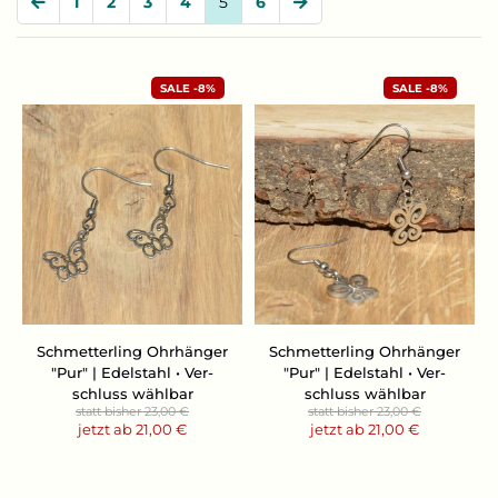
1
2
3
4
5
6
-8%
-8%
Schmet­ter­ling Ohr­hän­ger
Schmet­ter­ling Ohr­hän­ger
"Pur" | Edel­stahl • Ver­
"Pur" | Edel­stahl • Ver­
schluss wähl­bar
schluss wähl­bar
statt bisher 23,00 €
statt bisher 23,00 €
jetzt ab 21,00 €
jetzt ab 21,00 €