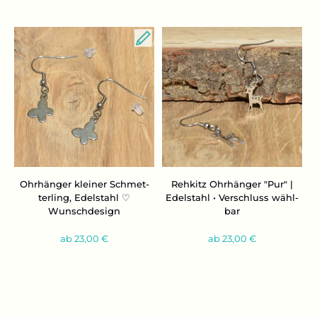
Ohr­hän­ger klei­ner Schmet­
Reh­kitz Ohr­hän­ger "Pur" |
ter­ling, Edel­stahl ♡
Edel­stahl • Ver­schluss wähl­
Wunsch­de­sign
bar
ab 23,00 €
ab 23,00 €