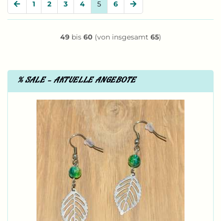
1
2
3
4
5
6
49
bis
60
(von insgesamt
65
)
% SALE - AKTUELLE ANGEBOTE