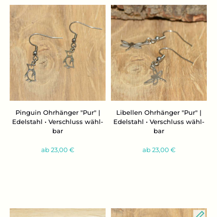
Pin­gu­in Ohr­hän­ger "Pur" |
Li­bel­len Ohr­hän­ger "Pur" |
Edel­stahl • Ver­schluss wähl­
Edel­stahl • Ver­schluss wähl­
bar
bar
ab 23,00 €
ab 23,00 €