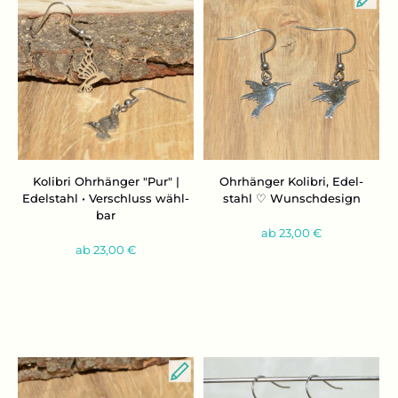
Ko­li­bri Ohr­hän­ger "Pur" |
Ohr­hän­ger Ko­li­bri, Edel­
Edel­stahl • Ver­schluss wähl­
stahl ♡ Wunsch­de­sign
bar
ab 23,00 €
ab 23,00 €