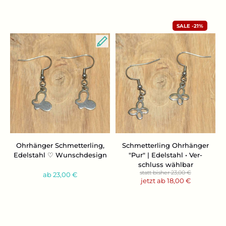
-21%
Ohr­hän­ger Schmet­ter­ling,
Schmet­ter­ling Ohr­hän­ger
Edel­stahl ♡ Wunsch­de­sign
"Pur" | Edel­stahl • Ver­
schluss wähl­bar
statt bisher 23,00 €
ab 23,00 €
jetzt ab 18,00 €