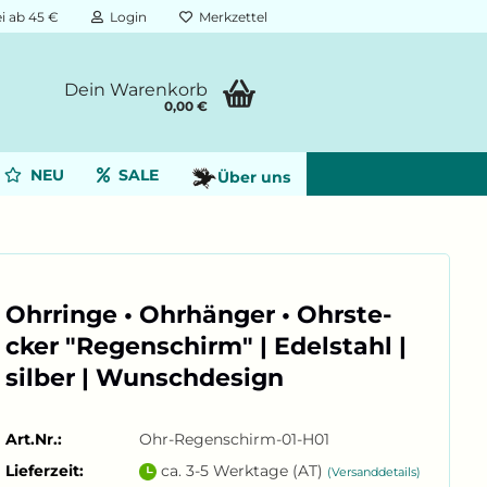
i ab 45 €
Login
Merkzettel
Dein Warenkorb
0,00 €
NEU
SALE
Über uns
Ohr­rin­ge • Ohr­hän­ger • Ohr­ste­
cker "Re­gen­schirm" | Edel­stahl |
sil­ber | Wunsch­de­sign
Art.Nr.:
Ohr-Regenschirm-01-H01
Lieferzeit:
ca. 3-5 Werktage (AT)
(Versanddetails)