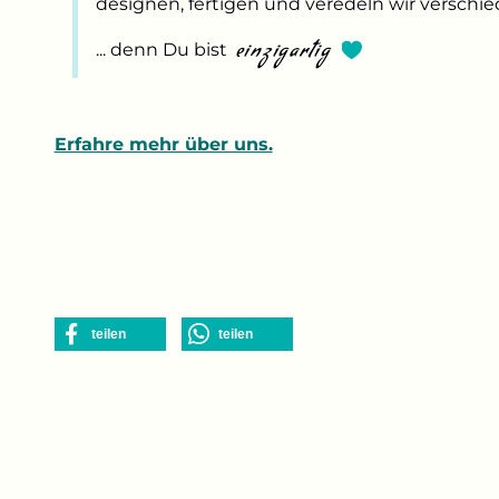
designen, fertigen und veredeln wir verschi
einzigartig
... denn Du bist
Erfahre mehr über uns.
teilen
teilen