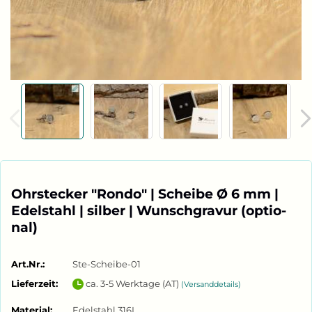
Ohr­ste­cker "Rondo" | Schei­be Ø 6 mm |
Edel­stahl | sil­ber | Wunsch­gra­vur (op­tio­
nal)
Art.Nr.:
Ste-Scheibe-01
Lieferzeit:
ca. 3-5 Werktage (AT)
(Versanddetails)
Material:
Edelstahl 316L