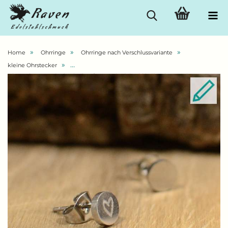
»
»
»
Home
Ohrringe
Ohrringe nach Verschlussvariante
»
kleine Ohrstecker
Ohrstecker "Rondo" | Scheibe Ø 6 mm | Edelstahl | silber | Wunschgravur
(optional)