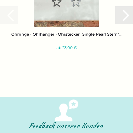
Ohr­rin­ge • Ohr­hän­ger • Ohr­ste­cker "Sin­gle Pearl Stern"...
ab 23,00 €
Feedback unserer Kunden