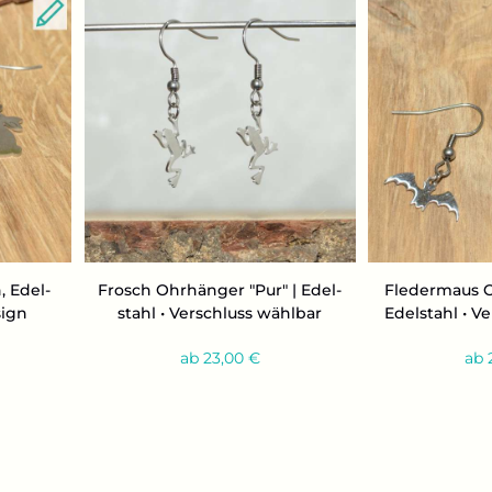
, Edel­
Frosch Ohr­hän­ger "Pur" | Edel­
Fle­der­maus O
sign
stahl • Ver­schluss wähl­bar
Edel­stahl • V
ab 23,00 €
ab 