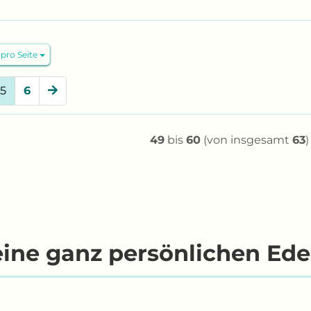
o Seite
 pro Seite
5
6
49
bis
60
(von insgesamt
63
)
ine ganz persönlichen Ede