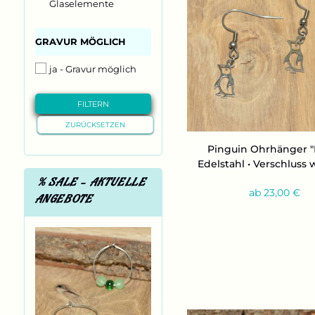
Glaselemente
Pilz
Schneeflocke
GRAVUR
GRAVUR MÖGLICH
MÖGLICH
Stern
WEITERE MOTIVE
ja - Gravur möglich
Anker
Buchstabe
FILTERN
Geist
ZURÜCKSETZEN
Regenschirm
Pin­gu­in Ohr­hän­ger "
Totenkopf
Edel­stahl • Ver­schluss 
% SALE - AKTUELLE
ab 23,00 €
ANGEBOTE