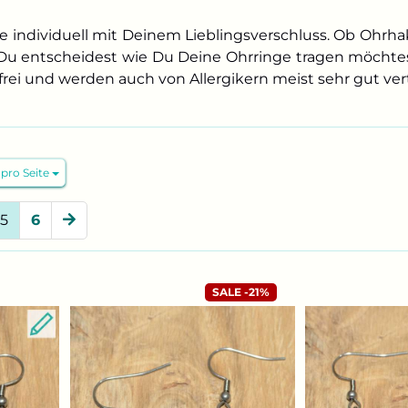
e individuell mit Deinem Lieblingsverschluss. Ob Ohrha
Du entscheidest wie Du Deine Ohrringe tragen möchtes
rei und werden auch von Allergikern meist sehr gut ver
o Seite
 pro Seite
5
6
-21%