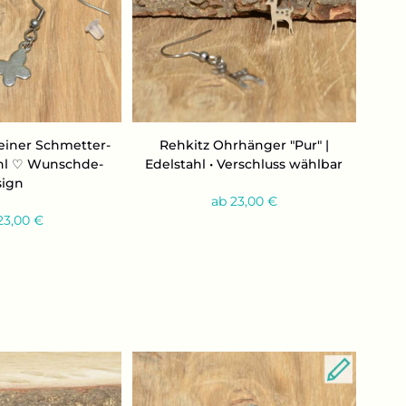
ei­ner Schmet­ter­
Reh­kitz Ohr­hän­ger "Pur" |
tahl ♡ Wunsch­de­
Edel­stahl • Ver­schluss wähl­bar
sign
ab 23,00 €
23,00 €