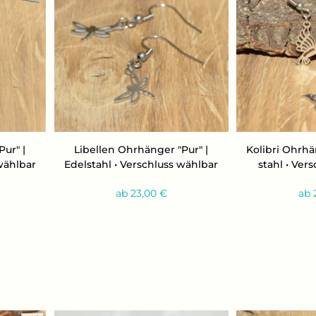
Pur" |
Li­bel­len Ohr­hän­ger "Pur" |
Ko­li­bri Ohr­h
wähl­bar
Edel­stahl • Ver­schluss wähl­bar
stahl • Ver­
ab 23,00 €
ab 