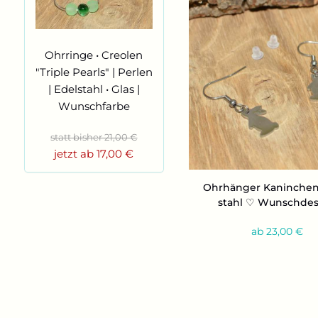
Ohr­rin­ge • Creo­len
"Trip­le Pearls" | Per­len
| Edel­stahl • Glas |
Wunsch­far­be
statt bisher 21,00 €
jetzt ab 17,00 €
Ohr­hän­ger Ka­nin­chen
stahl ♡ Wunsch­de­
ab 23,00 €