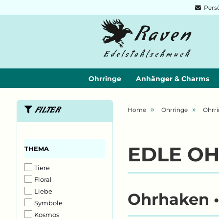
Persö
Ohrringe
Anhänger & Charms
»
»
FILTER
Home
Ohrringe
Ohrri
THEMA
EDLE O
THEMA
Tiere
Floral
Liebe
Ohrhaken •
Symbole
Kosmos