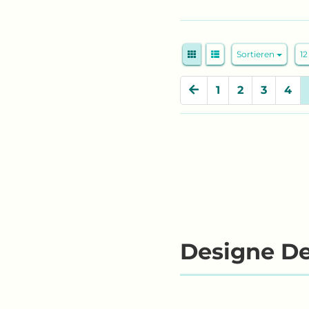
Sortieren
pr
Sortieren
12
1
2
3
4
Designe De