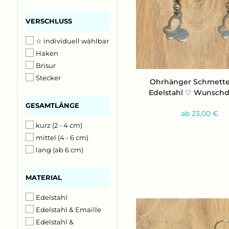
Schildkröte
VERSCHLUSS
Seepferdchen
VERSCHLUSS
Seestern
☆ individuell wählbar
VÖGEL
Haken
Eule
Brisur
Flamingo
Stecker
Kolibri
Ohr­hän­ger Schmet­ter
Edel­stahl ♡ Wunsch­d
Pinguin
GESAMTLÄNGE
Schwalbe
GESAMTLÄNGE
ab 23,00 €
Taube
kurz (2 - 4 cm)
INSEKTEN
mittel (4 - 6 cm)
Biene
lang (ab 6 cm)
Libelle
Schmetterling
MATERIAL
MATERIAL
Skorpion
NATUR
Edelstahl
Blatt
Edelstahl & Emaille
Blume
Edelstahl &
Kürbis