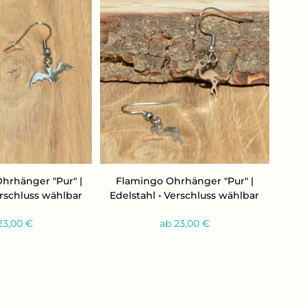
hr­hän­ger "Pur" |
Fla­min­go Ohr­hän­ger "Pur" |
er­schluss wähl­bar
Edel­stahl • Ver­schluss wähl­bar
23,00 €
ab 23,00 €