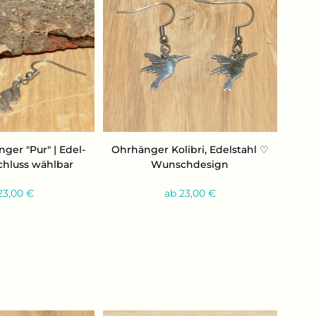
än­ger "Pur" | Edel­
Ohr­hän­ger Ko­li­bri, Edel­stahl ♡
schluss wähl­bar
Wunsch­de­sign
23,00 €
ab 23,00 €