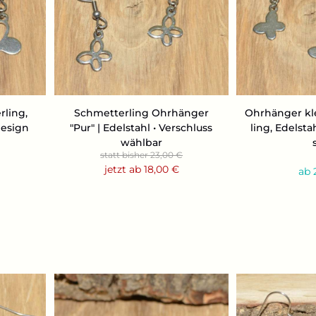
­ling,
Schmet­ter­ling Ohr­hän­ger
Ohr­hän­ger kl
e­sign
"Pur" | Edel­stahl • Ver­schluss
ling, Edel­s
wähl­bar
statt bisher 23,00 €
jetzt ab 18,00 €
ab 